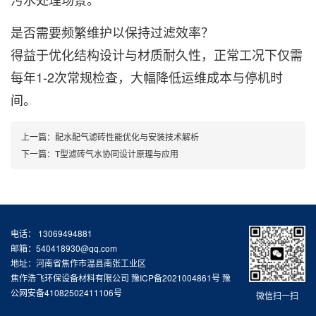
是否需要频繁维护以保持过滤效率？
得益于优化结构设计与材质耐久性，正常工况下仅需
每年1-2次常规检查，大幅降低运维成本与停机时
间。
上一篇：
配水配气滤砖性能优化与安装技术解析
下一篇：
T型滤砖气水协同设计原理与应用
电话： 13069494881
邮箱：540418930@qq.com
地址：河南省焦作市温县南张工业区
焦作浩飞环保设备材料有限公司
豫ICP备2021004861号 豫
公网安备41082502411106号
微信扫一扫