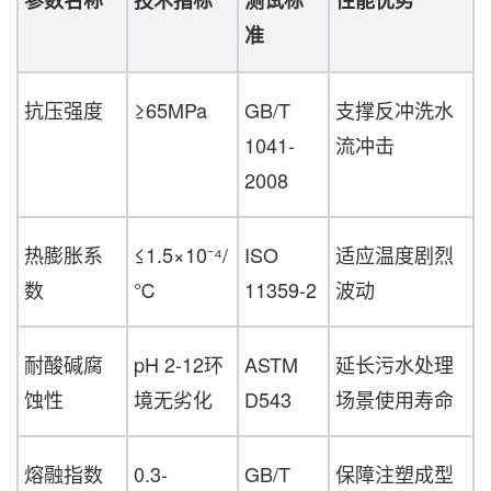
准
抗压强度
≥65MPa
GB/T
支撑反冲洗水
1041-
流冲击
2008
热膨胀系
≤1.5×10⁻⁴/
ISO
适应温度剧烈
数
℃
11359-2
波动
耐酸碱腐
pH 2-12环
ASTM
延长污水处理
蚀性
境无劣化
D543
场景使用寿命
熔融指数
0.3-
GB/T
保障注塑成型