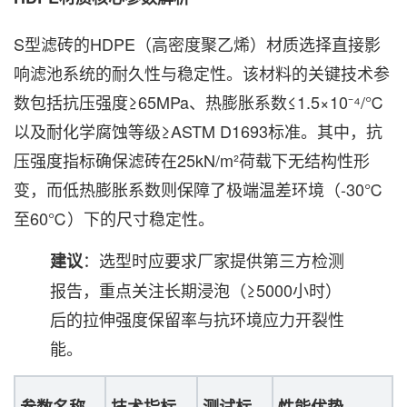
S型滤砖的HDPE（高密度聚乙烯）材质选择直接影
响滤池系统的耐久性与稳定性。该材料的关键技术参
数包括抗压强度≥65MPa、热膨胀系数≤1.5×10⁻⁴/℃
以及耐化学腐蚀等级≥ASTM D1693标准。其中，抗
压强度指标确保滤砖在25kN/m²荷载下无结构性形
变，而低热膨胀系数则保障了极端温差环境（-30℃
至60℃）下的尺寸稳定性。
：选型时应要求厂家提供第三方检测
建议
报告，重点关注长期浸泡（≥5000小时）
后的拉伸强度保留率与抗环境应力开裂性
能。
参数名称
技术指标
测试标
性能优势