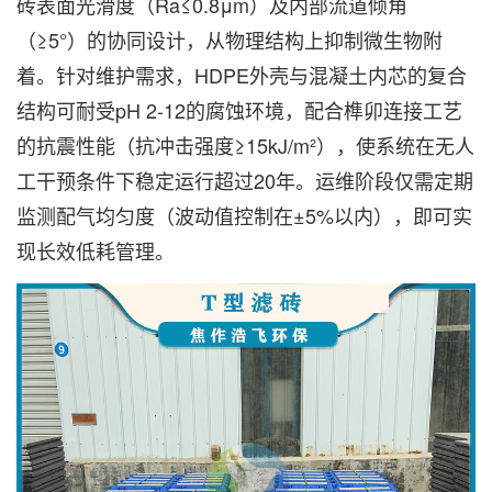
砖表面光滑度（Ra≤0.8μm）及内部流道倾角
（≥5°）的协同设计，从物理结构上抑制微生物附
着。针对维护需求，HDPE外壳与混凝土内芯的复合
结构可耐受pH 2-12的腐蚀环境，配合榫卯连接工艺
的抗震性能（抗冲击强度≥15kJ/m²），使系统在无人
工干预条件下稳定运行超过20年。运维阶段仅需定期
监测配气均匀度（波动值控制在±5%以内），即可实
现长效低耗管理。