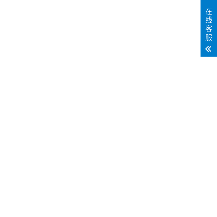
在
线
客
服