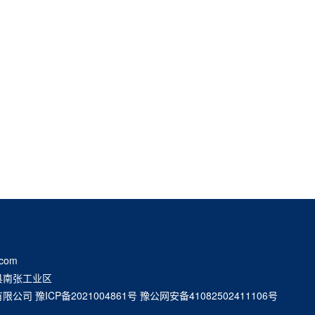
com
县南张工业区
有限公司
豫ICP备2021004861号 豫公网安备41082502411106号