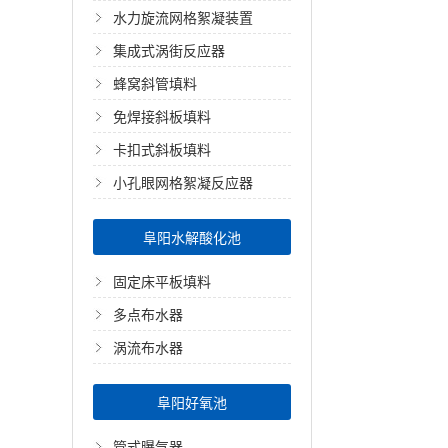
水力旋流网格絮凝装置
集成式涡街反应器
蜂窝斜管填料
免焊接斜板填料
卡扣式斜板填料
小孔眼网格絮凝反应器
阜阳水解酸化池
固定床平板填料
多点布水器
涡流布水器
阜阳好氧池
管式曝气器