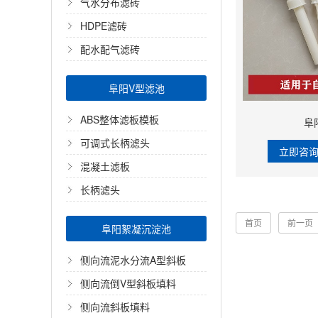
气水分布滤砖
HDPE滤砖
配水配气滤砖
阜阳V型滤池
ABS整体滤板模板
阜
可调式长柄滤头
立即咨
混凝土滤板
长柄滤头
首页
前一页
阜阳絮凝沉淀池
侧向流泥水分流A型斜板
侧向流倒V型斜板填料
侧向流斜板填料