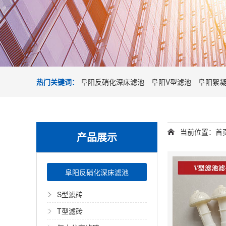
热门关键词：
阜阳反硝化深床滤池
阜阳V型滤池
阜阳絮
当前位置：
首
产品展示
阜阳反硝化深床滤池
S型滤砖
T型滤砖