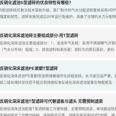
反硝化滤池S型滤砖的优良特性有哪些？
S型滤砖经历数次技术革新升级，我厂制作的气水分配滤砖整体采用HD
强度和韧性，滤砖安装完成后20年运行免维护。具备了合理的水力分配特·
反硝化深床滤池砖主要组成部分-用T型滤砖
反硝化深床滤池主要组成部分：1、滤池布气系统：采用不锈钢曝气方管
（气水分布块）组成；2、滤池滤料和承托层：滤料为均质石英砂，承托··
反硝化深床滤池PE滚塑T型滤砖
反硝化深床滤池PE滚塑t型滤砖随着城市化进程加快，水污染日益严重
经二级处理好往往还不能达到排放标准反硝化深床滤池是集生物脱氮及···
反硝化深床滤池T型滤砖可代替滤板与滤头 无需预制滤梁
反硝化深床滤池配套T型滤砖施工方便快捷，无需预制滤梁，单块搬运轻
采用中国木工的榫卯结构，连接稳定可靠，滤砖外壳采用HDPE材质，理··