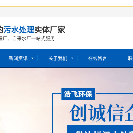
的
污水处理
实体厂家
理厂、自来水厂一站式服务
新闻资讯
关于我们
在线留言
联