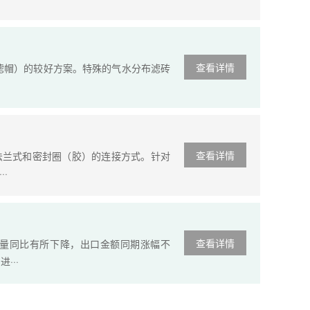
查看详情
滤帽）的较好方案。特殊的气水分布滤砖
查看详情
采用法兰式和密封圈（胶）的连接方式。针对
·
查看详情
数量同比有所下降，出口金额同期涨幅不
···