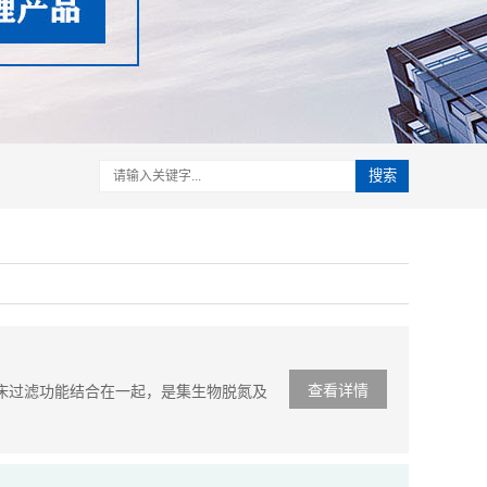
搜索
查看详情
深床过滤功能结合在一起，是集生物脱氮及