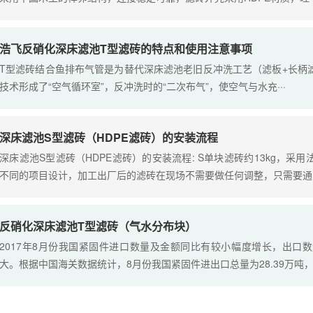
浩飞反硝化深床滤池T型滤砖的特点和使用注意事项
T型滤砖结合鱼排布气管是为替代深床滤池老旧反冲洗工艺（滤板+长柄
技术形成了“空气循环室”，反冲洗时的“二次布气”，使空气与水充···
深床滤池S型滤砖（HDPE滤砖）的安装流程
深床滤池S型滤砖（HDPE滤砖）的安装流程: S单块滤砖约13kg，
不同的项目设计，加工出厂后的滤砖在现场不需要做任何调整，只需要通··
反硝化深床滤池T型滤砖（气水分布块）
2017年8月份我国紧固件进口数量及金额同比有较小幅度增长，出口
大。根据中国海关数据统计，8月份我国紧固件进出口总量为28.39万吨，进