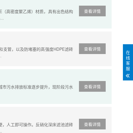
查看详情
PE（高密度聚乙烯）材质，具有出色结构
··
查看详情
和支管，以及防堵塞的高强度HDPE滤砖
在
·
线
客
服
查看详情
，城市污水排放标准逐步提升，现阶段污水
查看详情
便，人工即可操作。反硝化深床滤池滤砖
·