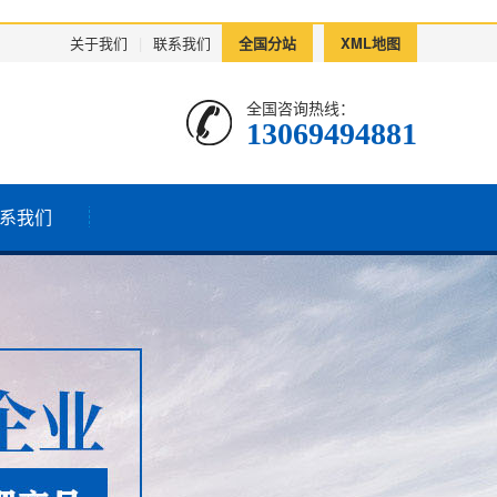
关于我们
|
联系我们
全国分站
XML地图
全国咨询热线：
13069494881
系我们