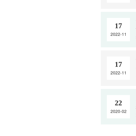
17
2022-11
17
2022-11
22
2020-02